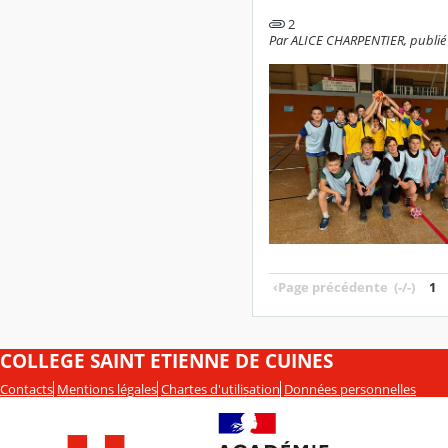
2
Par ALICE CHARPENTIER, publié l
‹
Page précédente
(-/-)
1
COLLEGE SAINT ETIENNE DE CUINES
Contacts
Mentions légales
Chartes d'utilisation
Données personnelles