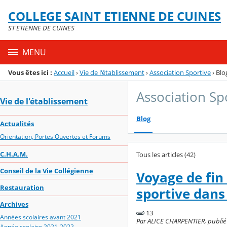
Panneau de gestion des cookies
COLLEGE SAINT ETIENNE DE CUINES
Menu de la rubrique
Contenu
ST ETIENNE DE CUINES
MENU
Vous êtes ici :
Accueil
›
Vie de l'établissement
›
Association Sportive
›
Blo
Association Sp
Vie de l'établissement
Blog
Actualités
Orientation, Portes Ouvertes et Forums
C.H.A.M.
Tous les articles (42)
Conseil de la Vie Collégienne
Voyage de fin 
Restauration
sportive dans
Archives
13
Années scolaires avant 2021
Par ALICE CHARPENTIER, publié 
Année scolaire 2021-2022