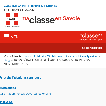
Panneau de gestion des cookies
COLLEGE SAINT ETIENNE DE CUINES
Menu de la rubrique
Contenu
ST ETIENNE DE CUINES
MENU
Se connecter
Vous êtes ici :
Accueil
›
Vie de l'établissement
›
Association Sportive
›
Blog
›
CROSS DÉPARTEMENTAL À AIX LES BAINS MERCREDI 26
NOVEMBRE 2025
Vie de l'établissement
Actualités
Orientation, Portes Ouvertes et Forums
C.H.A.M.