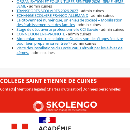
ORGANISATION ET FOURNITURES RENTREE 2026 - 5EME-4EME-
3EME
- admin cuines
TRANSPORTS SCOLAIRES 2026-2027
- admin cuines
ECHANGE SCOLAIRE FRANCO-ALLEMAND
- admin cuines
La citoyenneté numérique, un enjeu de société – Mobilisation
des établissements et des familles
- admin cuines
Stage de découverte professionnelle CCI Savoie
- admin cuines
CONNEXION ENT-PRONOTE
- admin cuines
Mon enfant rentre en sixième. Quelles sont les étapes à suivre
pour bien préparer sa rentrée ?
- admin cuines
Visite des installations du Lycée Paul Héroult par les élèves de
4èmes.
- admin cuines
COLLEGE SAINT ETIENNE DE CUINES
Contacts
Mentions légales
Chartes d'utilisation
Données personnelles