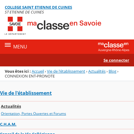
Panneau de gestion des cookies
COLLEGE SAINT ETIENNE DE CUINES
Menu de la rubrique
Contenu
ST ETIENNE DE CUINES
MENU
Se connecter
Vous êtes ici :
Accueil
›
Vie de l'établissement
›
Actualités
›
Blog
›
CONNEXION ENT-PRONOTE
Vie de l'établissement
Actualités
Orientation, Portes Ouvertes et Forums
C.H.A.M.
Conseil de la Vie Collégienne